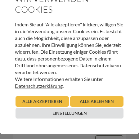
2024
COOKIES
12.09.2025
Maria Streli-Wolf
Indem Sie auf "Alle akzeptieren" klicken, willigen Sie
Beitrag lesen
in die Verwendung unserer Cookies ein. Es besteht
auch die Möglichkeit, diese anzupassen oder
abzulehnen. Ihre Einwilligung können Sie jederzeit
widerrufen. Die Einsetzung einiger Cookies führt
dazu, dass personenbezogene Daten in einem
Drittland ohne angemessenes Datenschutzniveau
verarbeitet werden.
Weitere Informationen erhalten Sie unter
Datenschutzerklärung
.
BEGEGNUNGEN IM HOSPIZ
ALLE AKZEPTIEREN
ALLE ABLEHNEN
Ein besonderer Besuch
EINSTELLUNGEN
02.07.2025
Urban Regensburger