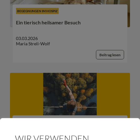
BEGEGNUNGEN IM HOSPIZ
Ein tierisch heilsamer Besuch
03.03.2026
Maria Streli-Wolf
Beitrag lesen
HOSPIZ TIROL
Hospiz- und Palliativstation – Jahresbericht
WIR VERWENDEN