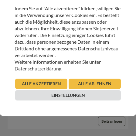
Indem Sie auf "Alle akzeptieren" klicken, willigen Sie
HOSPIZ TIROL
in die Verwendung unserer Cookies ein. Es besteht
Abschied – Dr. Christoph Gabl
auch die Möglichkeit, diese anzupassen oder
abzulehnen. Ihre Einwilligung können Sie jederzeit
widerrufen. Die Einsetzung einiger Cookies führt
08.06.2026
dazu, dass personenbezogene Daten in einem
Urban Regensburger
Drittland ohne angemessenes Datenschutzniveau
verarbeitet werden.
Beitrag lesen
Weitere Informationen erhalten Sie unter
Datenschutzerklärung
.
HOSPIZ TIROL
ALLE AKZEPTIEREN
ALLE ABLEHNEN
Mehr als ein Rezept – Ganzheitliche Begleitung in der
Palliativambulanz
EINSTELLUNGEN
27.05.2026
Maria Streli-Wolf
Beitrag lesen