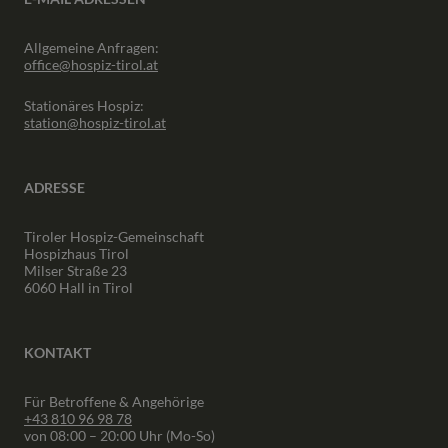
Allgemeine Anfragen:
office@hospiz-tirol.at
Stationäres Hospiz:
station@hospiz-tirol.at
ADRESSE
Tiroler Hospiz-Gemeinschaft
Hospizhaus Tirol
Milser Straße 23
6060 Hall in Tirol
KONTAKT
Für Betroffene & Angehörige
+43 810 96 98 78
von 08:00 – 20:00 Uhr (Mo-So)