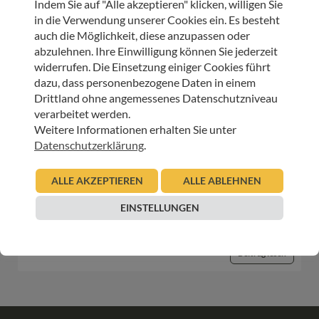
Indem Sie auf "Alle akzeptieren" klicken, willigen Sie
in die Verwendung unserer Cookies ein. Es besteht
HOSPIZ TIROL
auch die Möglichkeit, diese anzupassen oder
Ein solides Fundament für die Zukunft
abzulehnen. Ihre Einwilligung können Sie jederzeit
widerrufen. Die Einsetzung einiger Cookies führt
05.08.2025
dazu, dass personenbezogene Daten in einem
Marina Baldauf
Drittland ohne angemessenes Datenschutzniveau
verarbeitet werden.
Beitrag lesen
Weitere Informationen erhalten Sie unter
Datenschutzerklärung
.
HOSPIZ TIROL
ALLE AKZEPTIEREN
ALLE ABLEHNEN
… immer wieder neu anfangen
EINSTELLUNGEN
16.02.2024
Marina Baldauf
Beitrag lesen