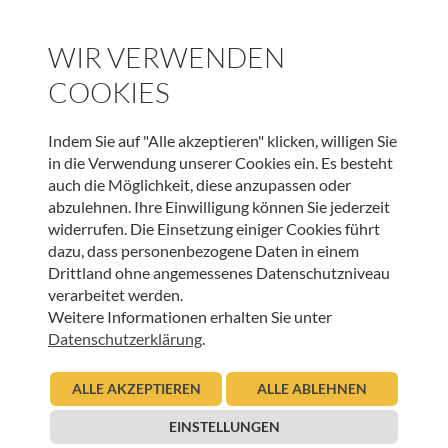
WIR VERWENDEN
JETZT ONLINE SPENDEN & LIEBEVOLLE BEGLEITUNG
COOKIES
SCHENKEN
SPENDEN
Indem Sie auf "Alle akzeptieren" klicken, willigen Sie
in die Verwendung unserer Cookies ein. Es besteht
auch die Möglichkeit, diese anzupassen oder
abzulehnen. Ihre Einwilligung können Sie jederzeit
widerrufen. Die Einsetzung einiger Cookies führt
WEITERE BEITRÄGE DIESER KATEGORIE
dazu, dass personenbezogene Daten in einem
Drittland ohne angemessenes Datenschutzniveau
verarbeitet werden.
BEGEGNUNGEN IM HOSPIZ
,
HOSPIZ TIROL
,
INNEHALTEN
Weitere Informationen erhalten Sie unter
Datenschutzerklärung
.
Freundschaft, Vergebung und Verbundenheit
02.01.2026
ALLE AKZEPTIEREN
ALLE ABLEHNEN
Christian Sint
EINSTELLUNGEN
Beitrag lesen