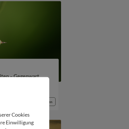
iten – Gegenwart
Beitrag lesen
nserer Cookies
hre Einwilligung