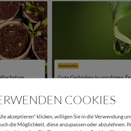
INNEHALTEN
– Wachstum
Gute Gedanken in unruhigen Ze
VERWENDEN COOKIES
23.04.2025
Beitrag lesen
Urban Regensburger
lle akzeptieren" klicken, willigen Sie in die Verwendung u
 auch die Möglichkeit, diese anzupassen oder abzulehnen. I