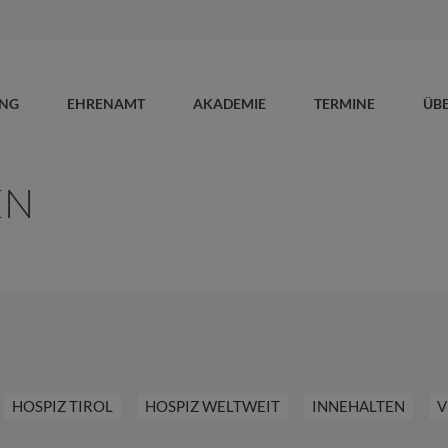
UNG
EHRENAMT
AKADEMIE
TERMINE
ÜB
EN
HOSPIZ TIROL
HOSPIZ WELTWEIT
INNEHALTEN
V