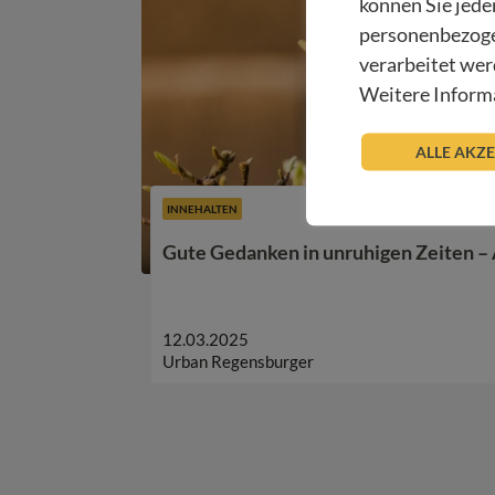
können Sie jede
personenbezoge
verarbeitet wer
Weitere Informa
ALLE AKZ
INNEHALTEN
Gute Gedanken in unruhigen Zeiten 
12.03.2025
Urban Regensburger