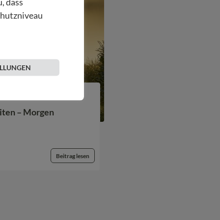
u, dass
chutzniveau
ELLUNGEN
iten – Morgen
Beitrag lesen