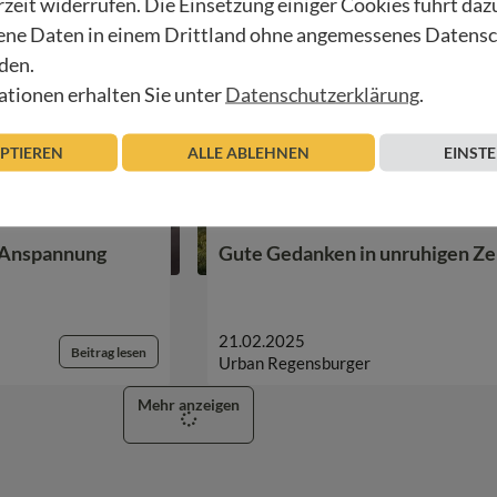
rzeit widerrufen. Die Einsetzung einiger Cookies führt daz
ne Daten in einem Drittland ohne angemessenes Datens
den.
tionen erhalten Sie unter
Datenschutzerklärung
.
EPTIEREN
ALLE ABLEHNEN
EINST
INNEHALTEN
– Anspannung
Gute Gedanken in unruhigen Ze
21.02.2025
Beitrag lesen
Urban Regensburger
Mehr anzeigen