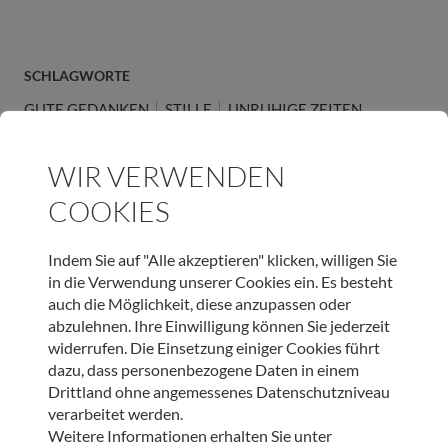
SCHLAGWORTE
GUTE GEDANKEN
STILLE
UNRUHIGE ZEITEN
ARTIKEL TEILEN
WIR VERWENDEN
COOKIES
Indem Sie auf "Alle akzeptieren" klicken, willigen Sie
in die Verwendung unserer Cookies ein. Es besteht
auch die Möglichkeit, diese anzupassen oder
JETZT ONLINE SPENDEN & LIEBEVOLLE BEGLEITUNG
abzulehnen. Ihre Einwilligung können Sie jederzeit
SCHENKEN
widerrufen. Die Einsetzung einiger Cookies führt
dazu, dass personenbezogene Daten in einem
SPENDEN
Drittland ohne angemessenes Datenschutzniveau
verarbeitet werden.
Weitere Informationen erhalten Sie unter