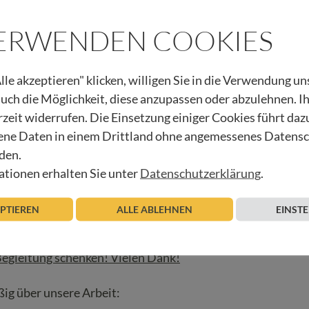
VERWENDEN COOKIES
lle akzeptieren" klicken, willigen Sie in die Verwendung u
 auch die Möglichkeit, diese anzupassen oder abzulehnen. I
rzeit widerrufen. Die Einsetzung einiger Cookies führt daz
ne Daten in einem Drittland ohne angemessenes Datens
den.
tionen erhalten Sie unter
Datenschutzerklärung
.
ken haben, schreiben Sie ein Mail an
urban.regensburger@h
EPTIEREN
ALLE ABLEHNEN
EINST
 Begleitung schenken! Vielen Dank!
ig über unsere Arbeit: