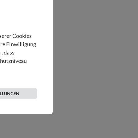
nserer Cookies
hre Einwilligung
u, dass
chutzniveau
ospiz-tirol.at
ELLUNGEN