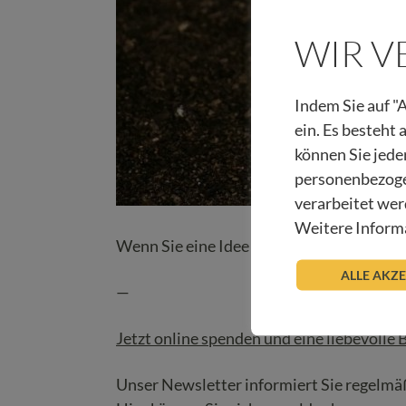
WIR 
Indem Sie auf "A
ein. Es besteht
können Sie jede
personenbezoge
verarbeitet wer
Weitere Informa
Wenn Sie eine Idee für einen guten Gedan
ALLE AKZ
—
Jetzt online spenden und eine liebevolle
Unser Newsletter informiert Sie regelmäß