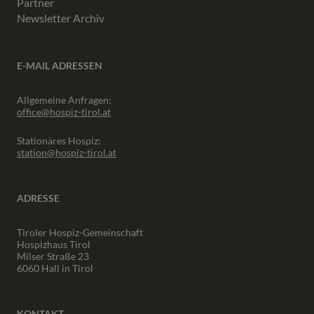
Partner
Newsletter Archiv
E-MAIL ADRESSEN
Allgemeine Anfragen:
office@hospiz-tirol.at
Stationäres Hospiz:
station@hospiz-tirol.at
ADRESSE
Tiroler Hospiz-Gemeinschaft
Hospizhaus Tirol
Milser Straße 23
6060 Hall in Tirol
KONTAKT