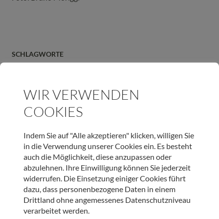
SCHLAGWORTE
FREUDE
GUTE GEDANKEN
UNRUHIGE ZEITEN
WIR VERWENDEN
ARTIKEL TEILEN
COOKIES
Indem Sie auf "Alle akzeptieren" klicken, willigen Sie
in die Verwendung unserer Cookies ein. Es besteht
auch die Möglichkeit, diese anzupassen oder
JETZT ONLINE SPENDEN & LIEBEVOLLE BEGLEITUNG
abzulehnen. Ihre Einwilligung können Sie jederzeit
SCHENKEN
widerrufen. Die Einsetzung einiger Cookies führt
dazu, dass personenbezogene Daten in einem
Drittland ohne angemessenes Datenschutzniveau
SPENDEN
verarbeitet werden.