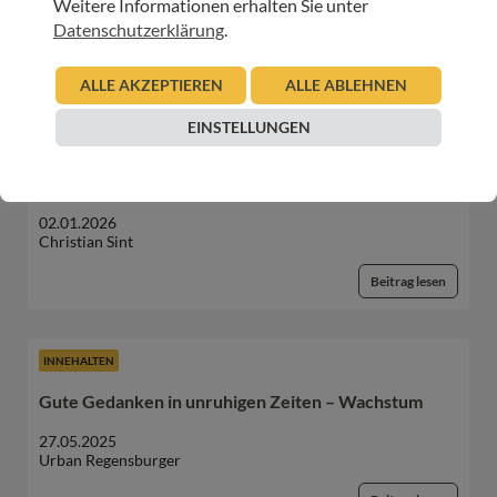
Weitere Informationen erhalten Sie unter
Datenschutzerklärung
.
WEITERE BEITRÄGE DIESER KATEGORIE
ALLE AKZEPTIEREN
ALLE ABLEHNEN
EINSTELLUNGEN
BEGEGNUNGEN IM HOSPIZ
,
HOSPIZ TIROL
,
INNEHALTEN
Freundschaft, Vergebung und Verbundenheit
02.01.2026
Christian Sint
Beitrag lesen
INNEHALTEN
Gute Gedanken in unruhigen Zeiten – Wachstum
27.05.2025
Urban Regensburger