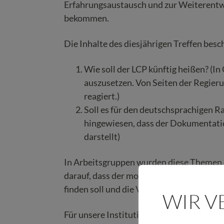
Erfahrungsaustausch und zur Weiterentwi
bekommen.
Die Inhalte des diesjährigen Treffen besch
Wie soll der LCP künftig heißen? (
auszusetzen. Von Seiten der Regieru
reagiert.)
Soll es für den deutschsprachigen R
hingewiesen, dass der Dokumentati
darstellt)
In Arbeitsgruppen wurden diese Themen di
darauf, dass der momentan auch in Groß
finden soll und die Vorschläge der einze
WIR 
Für unsere Institution sind diese Treffen