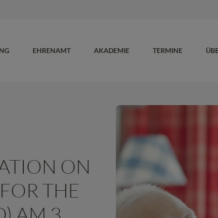
UNG
EHRENAMT
AKADEMIE
TERMINE
ÜB
ATION ON
 FOR THE
) AM 3.