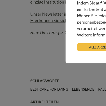
einzige Institution in Österreich, die mit
Indem Sie auf "A
ein. Es besteht
Unser Newsletter informiert Sie regelmäß
können Sie jede
Hier können Sie sich anmelden!
personenbezoge
verarbeitet wer
Foto: Tiroler Hospiz-Gemeinschaft/Gerhard 
Weitere Informa
ALLE AKZ
SCHLAGWORTE
BEST CARE FOR DYING
LEBENSENDE
PALL
ARTIKEL TEILEN