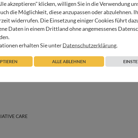
 diesem Leitfaden arbeitet.
lle akzeptieren" klicken, willigen Sie in die Verwendung u
 auch die Möglichkeit, diese anzupassen oder abzulehnen. I
ig über unsere Arbeit:
rzeit widerrufen. Die Einsetzung einiger Cookies führt daz
ne Daten in einem Drittland ohne angemessenes Datens
den.
Berger
tionen erhalten Sie unter
Datenschutzerklärung
.
EPTIEREN
ALLE ABLEHNEN
EINST
IATIVE CARE