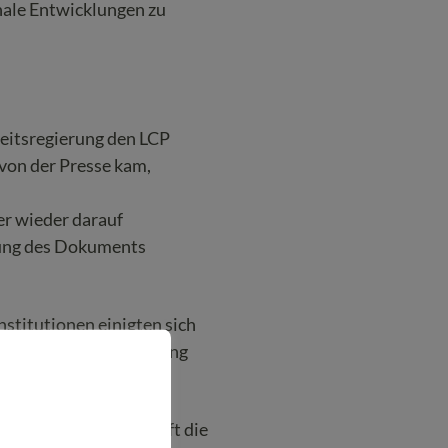
nale Entwicklungen zu
heitsregierung den LCP
 von der Presse kam,
er wieder darauf
rung des Dokuments
stitutionen einigten sich
als Übergang Verwendung
en.
oler Hospiz-Gemeinschaft die