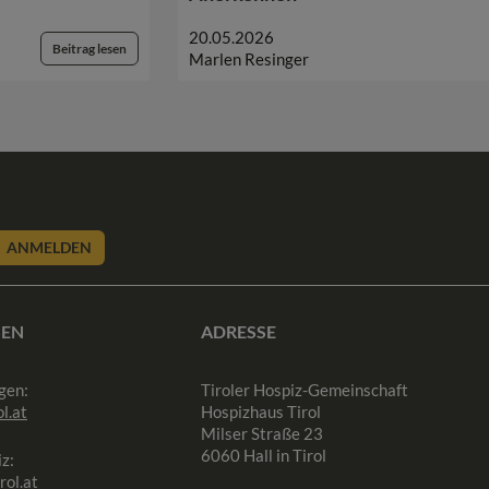
20.05.2026
Beitrag lesen
Marlen Resinger
ANMELDEN
SEN
ADRESSE
gen:
Tiroler Hospiz-Gemeinschaft
l.at
Hospizhaus Tirol
Milser Straße 23
6060 Hall in Tirol
z:
rol.at