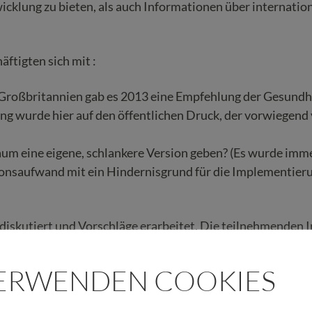
cklung zu bieten, als auch Informationen über internatio
äftigten sich mit :
In Großbritannien gab es 2013 eine Empfehlung der Gesund
ng wurde hier auf den öffentlichen Druck, der vorwiegend
aum eine eigene, schlankere Version geben? (Es wurde imm
onsaufwand mit ein Hindernisgrund für die Implementie
skutiert und Vorschläge erarbeitet. Die teilnehmenden In
britannien verwendete Namen “ Best Care for the Dying“ 
lnen Arbeitsgruppen noch weiter überarbeitet werden müss
VERWENDEN COOKIES
 sehr hilfreich, weil nach meinen Wissensstand ist die Tir