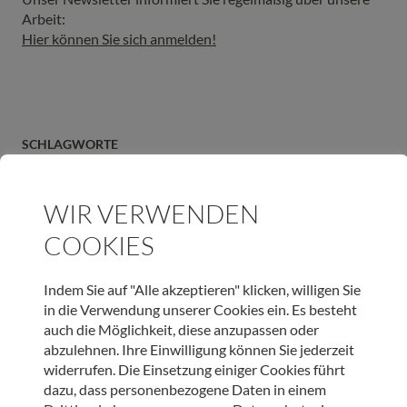
Arbeit:
Hier können Sie sich anmelden!
SCHLAGWORTE
ENERGIEAUSWEIS
HOSPIZHAUS TIROL
UMWELTSCHUTZ
WIR VERWENDEN
COOKIES
ARTIKEL TEILEN
Indem Sie auf "Alle akzeptieren" klicken, willigen Sie
in die Verwendung unserer Cookies ein. Es besteht
auch die Möglichkeit, diese anzupassen oder
abzulehnen. Ihre Einwilligung können Sie jederzeit
widerrufen. Die Einsetzung einiger Cookies führt
JETZT ONLINE SPENDEN & LIEBEVOLLE BEGLEITUNG
dazu, dass personenbezogene Daten in einem
SCHENKEN