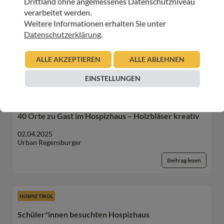
Drittland ohne angemessenes Datenschutzniveau
verarbeitet werden.
SPENDEN
Weitere Informationen erhalten Sie unter
Datenschutzerklärung
.
ALLE AKZEPTIEREN
ALLE ABLEHNEN
WEITERE BEITRÄGE DIESER KATEGORIE
EINSTELLUNGEN
HOSPIZ TIROL
40 Orte zu Gast im Hospizhaus – Holzbläser kreativ
02.04.2025
Urban Regensburger
Beitrag lesen
HOSPIZ TIROL
Schüler*innen besuchten Hospizhaus