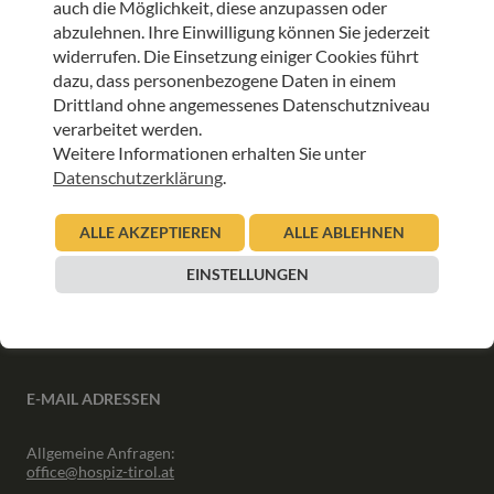
auch die Möglichkeit, diese anzupassen oder
ANMELDEN
abzulehnen. Ihre Einwilligung können Sie jederzeit
widerrufen. Die Einsetzung einiger Cookies führt
dazu, dass personenbezogene Daten in einem
Drittland ohne angemessenes Datenschutzniveau
verarbeitet werden.
Weitere Informationen erhalten Sie unter
INFORMATIONEN
Datenschutzerklärung
.
Downloads
ALLE AKZEPTIEREN
ALLE ABLEHNEN
Interner Bereich
Presse
EINSTELLUNGEN
Partner
Newsletter Archiv
E-MAIL ADRESSEN
Allgemeine Anfragen:
office@hospiz-tirol.at