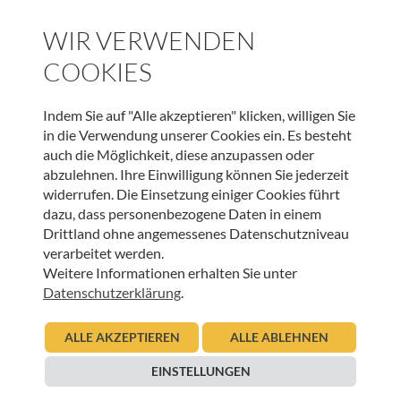
WIR VERWENDEN
JETZT ONLINE SPENDEN & LIEBEVOLLE BEGLEITUNG
SCHENKEN
COOKIES
SPENDEN
Indem Sie auf "Alle akzeptieren" klicken, willigen Sie
in die Verwendung unserer Cookies ein. Es besteht
auch die Möglichkeit, diese anzupassen oder
abzulehnen. Ihre Einwilligung können Sie jederzeit
WEITERE BEITRÄGE DIESER KATEGORIE
widerrufen. Die Einsetzung einiger Cookies führt
dazu, dass personenbezogene Daten in einem
Drittland ohne angemessenes Datenschutzniveau
verarbeitet werden.
BEGEGNUNGEN IM HOSPIZ
,
HOSPIZ TIROL
,
INNEHALTEN
Weitere Informationen erhalten Sie unter
Freundschaft, Vergebung und Verbundenheit
Datenschutzerklärung
.
02.01.2026
Christian Sint
ALLE AKZEPTIEREN
ALLE ABLEHNEN
Beitrag lesen
EINSTELLUNGEN