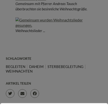
Gemeinsam mit Pfarrer Andreas Tausch
überbrachten sie besinnliche Weihnachtsgrüße.
Weihnachtslieder ...
SCHLAGWORTE
BEGLEITEN
DAHEIM
STERBEBEGLEITUNG
WEIHNACHTEN
ARTIKEL TEILEN