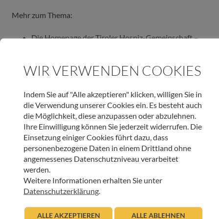
Mehr zum Thema:
Die Homepage der Tiroler Hospiz-Gemeinschaft –
www.hospiz-tirol.at
Weihnachtsfeier – Gramartboden 2010
WIR VERWENDEN COOKIES
Fotos zum Auftanken – Sommer in Innsbruck
Indem Sie auf "Alle akzeptieren" klicken, willigen Sie in
die Verwendung unserer Cookies ein. Es besteht auch
die Möglichkeit, diese anzupassen oder abzulehnen.
Ihre Einwilligung können Sie jederzeit widerrufen. Die
SCHLAGWORTE
Einsetzung einiger Cookies führt dazu, dass
GRAMARTBODEN
HOSPIZ
INNSBRUCK
NATUR
personenbezogene Daten in einem Drittland ohne
WEIHNACHTSFEIERT
angemessenes Datenschutzniveau verarbeitet
werden.
ARTIKEL TEILEN
Weitere Informationen erhalten Sie unter
Datenschutzerklärung
.
ALLE AKZEPTIEREN
ALLE ABLEHNEN