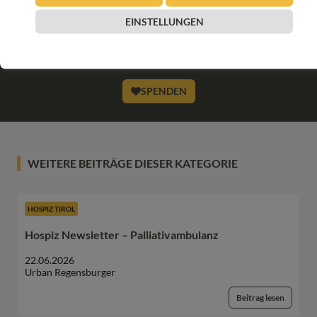
EINSTELLUNGEN
JETZT ONLINE SPENDEN & LIEBEVOLLE BEGLEITUNG
SCHENKEN
SPENDEN
WEITERE BEITRÄGE DIESER KATEGORIE
HOSPIZ TIROL
Hospiz Newsletter – Palliativambulanz
22.06.2026
Urban Regensburger
Beitrag lesen