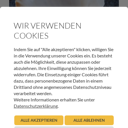
HOSPIZ TIROL
WIR VERWENDEN
Vergebend leben – wenn aus Wunden Perlen
COOKIES
werden
09.04.2019
Indem Sie auf "Alle akzeptieren" klicken, willigen Sie
Christian Sint
in die Verwendung unserer Cookies ein. Es besteht
auch die Möglichkeit, diese anzupassen oder
Beitrag lesen
abzulehnen. Ihre Einwilligung können Sie jederzeit
widerrufen. Die Einsetzung einiger Cookies führt
dazu, dass personenbezogene Daten in einem
Drittland ohne angemessenes Datenschutzniveau
verarbeitet werden.
Weitere Informationen erhalten Sie unter
UNSER NEWSLETTER:
Datenschutzerklärung
.
ALLE AKZEPTIEREN
ALLE ABLEHNEN
ANMELDEN