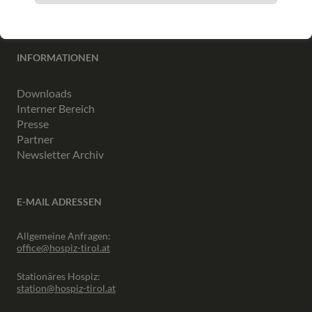
INFORMATIONEN
Downloads
Interner Bereich
Presse
Partner
Newsletter Archiv
E-MAIL ADRESSEN
Allgemeine Anfragen:
office@hospiz-tirol.at
Stationäres Hospiz:
station@hospiz-tirol.at