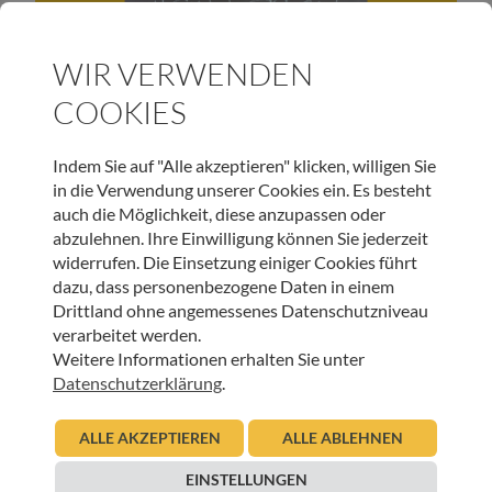
HOSPIZ TIROL
WIR VERWENDEN
Bevor ich sterbe, möchte ich – Straßenaktion in
Imst
COOKIES
12.10.2023
Urban Regensburger
Indem Sie auf "Alle akzeptieren" klicken, willigen Sie
in die Verwendung unserer Cookies ein. Es besteht
Beitrag lesen
auch die Möglichkeit, diese anzupassen oder
abzulehnen. Ihre Einwilligung können Sie jederzeit
widerrufen. Die Einsetzung einiger Cookies führt
dazu, dass personenbezogene Daten in einem
Drittland ohne angemessenes Datenschutzniveau
verarbeitet werden.
UNSER NEWSLETTER:
Weitere Informationen erhalten Sie unter
Datenschutzerklärung
.
ANMELDEN
ALLE AKZEPTIEREN
ALLE ABLEHNEN
EINSTELLUNGEN