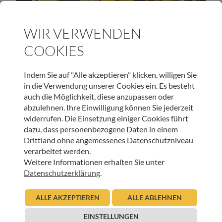
HOSPIZ TIROL
WIR VERWENDEN
Projekt „iCare“ – Sonnenblumen aus der
Nachbarschaft
COOKIES
13.11.2024
Gabi Ziller
Indem Sie auf "Alle akzeptieren" klicken, willigen Sie
in die Verwendung unserer Cookies ein. Es besteht
Beitrag lesen
auch die Möglichkeit, diese anzupassen oder
abzulehnen. Ihre Einwilligung können Sie jederzeit
widerrufen. Die Einsetzung einiger Cookies führt
dazu, dass personenbezogene Daten in einem
Drittland ohne angemessenes Datenschutzniveau
verarbeitet werden.
UNSER NEWSLETTER:
Weitere Informationen erhalten Sie unter
Datenschutzerklärung
.
ANMELDEN
ALLE AKZEPTIEREN
ALLE ABLEHNEN
EINSTELLUNGEN