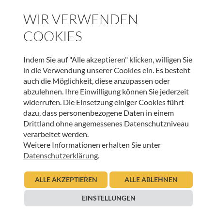
WIR VERWENDEN
Hospizteam Mieminger Plateau freut sich über
3.000,– Euro aus Mötz
COOKIES
03.03.2020
Hospizteam Mieminger Plateau
Indem Sie auf "Alle akzeptieren" klicken, willigen Sie
in die Verwendung unserer Cookies ein. Es besteht
Beitrag lesen
auch die Möglichkeit, diese anzupassen oder
abzulehnen. Ihre Einwilligung können Sie jederzeit
widerrufen. Die Einsetzung einiger Cookies führt
dazu, dass personenbezogene Daten in einem
Drittland ohne angemessenes Datenschutzniveau
verarbeitet werden.
Weitere Informationen erhalten Sie unter
Datenschutzerklärung
.
ALLE AKZEPTIEREN
ALLE ABLEHNEN
HOSPIZ TIROL
EINSTELLUNGEN
Spenden-Zwischenstand beim Sterntalerlauf
zugunsten des Kinder-Hospizteams: Euro 6.250