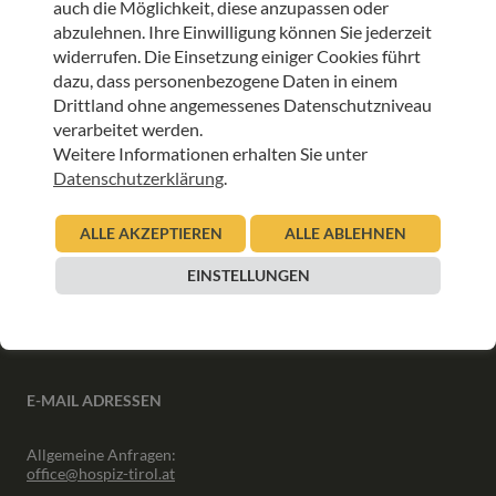
auch die Möglichkeit, diese anzupassen oder
ANMELDEN
abzulehnen. Ihre Einwilligung können Sie jederzeit
widerrufen. Die Einsetzung einiger Cookies führt
dazu, dass personenbezogene Daten in einem
Drittland ohne angemessenes Datenschutzniveau
verarbeitet werden.
Weitere Informationen erhalten Sie unter
INFORMATIONEN
Datenschutzerklärung
.
Downloads
ALLE AKZEPTIEREN
ALLE ABLEHNEN
Interner Bereich
Presse
EINSTELLUNGEN
Partner
Newsletter Archiv
E-MAIL ADRESSEN
Allgemeine Anfragen:
office@hospiz-tirol.at