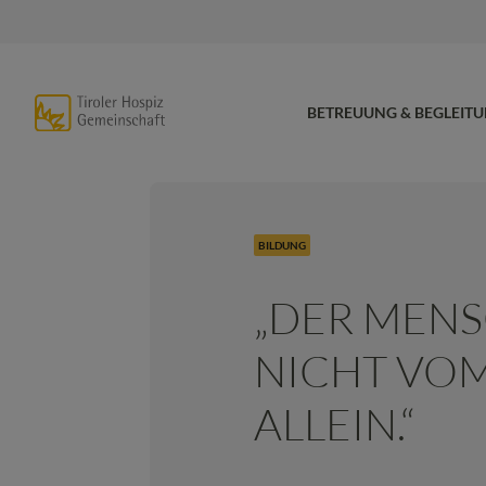
BETREUUNG & BEGLEIT
BILDUNG
„DER MENS
NICHT VO
ALLEIN.“