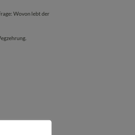
Frage: Wovon lebt der
Wegzehrung.