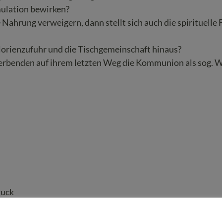
mulation bewirken?
hrung verweigern, dann stellt sich auch die spirituelle 
alorienzufuhr und die Tischgemeinschaft hinaus?
Sterbenden auf ihrem letzten Weg die Kommunion als sog. 
ruck