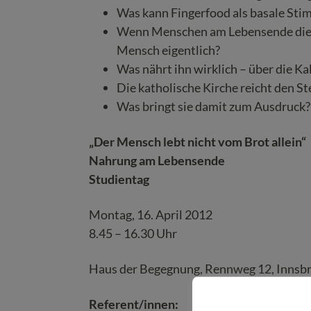
Was kann Fingerfood als basale Sti
Wenn Menschen am Lebensende die Na
Mensch eigentlich?
Was nährt ihn wirklich – über die K
Die katholische Kirche reicht den 
Was bringt sie damit zum Ausdruck?
„Der Mensch lebt nicht vom Brot allein“
Nahrung am Lebensende
Studientag
Montag, 16. April 2012
8.45 – 16.30 Uhr
Haus der Begegnung, Rennweg 12, Innsb
Referent/innen: