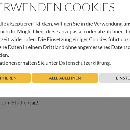
VERWENDEN COOKIES
enzzentrums Rum, Lehrtätigkeit im Bereich von Hospiz und
lle akzeptieren" klicken, willigen Sie in die Verwendung u
 auch die Möglichkeit, diese anzupassen oder abzulehnen. I
rzeit widerrufen. Die Einsetzung einiger Cookies führt daz
, Erzbistum München-Freising, Fachreferent für Palliativ
ne Daten in einem Drittland ohne angemessenes Datens
den.
tionen erhalten Sie unter
Datenschutzerklärung
.
sheim, Schweiz
EPTIEREN
ALLE ABLEHNEN
EINST
F zum Studientag!