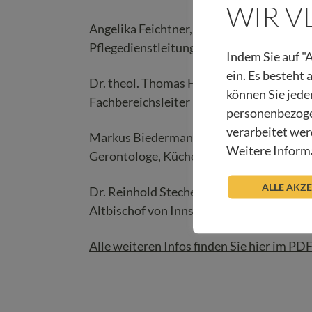
WIR 
Angelika Feichtner, MSc (Palliative Care)
Pflegedienstleitung des Sozialen Kompet
Indem Sie auf "A
ein. Es besteht
Dr. theol. Thomas Hagen
können Sie jede
Fachbereichsleiter Krankenhausseelsorge
personenbezoge
verarbeitet wer
Markus Biedermann
Weitere Informa
Gerontologe, Küchenchef in einem Alter
ALLE AKZ
Dr. Reinhold Stecher
Altbischof von Innsbruck
Alle weiteren Infos finden Sie hier im PD