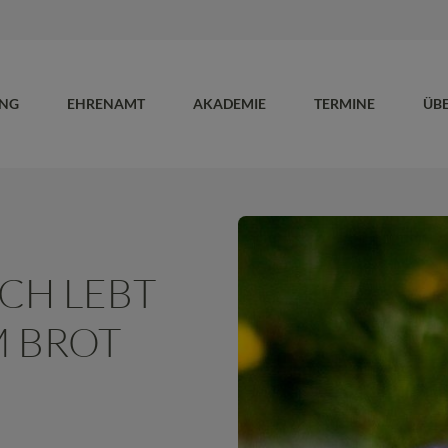
UNG
EHRENAMT
AKADEMIE
TERMINE
ÜB
CH LEBT
M BROT