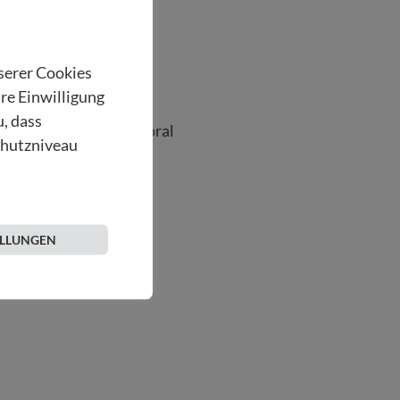
 Palliative Care
nserer Cookies
hre Einwilligung
u, dass
e Care und Hospizpastoral
chutzniveau
ELLUNGEN