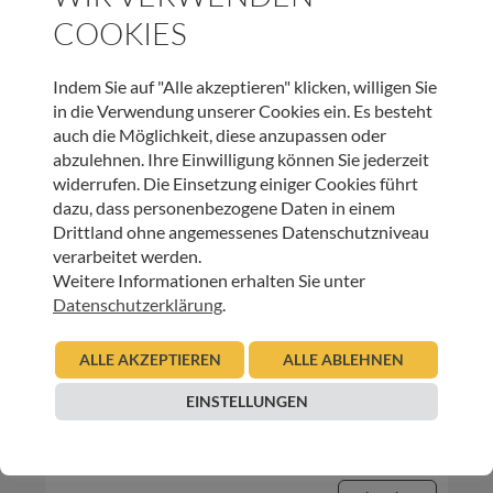
COOKIES
19.09.2019
Urban Regensburger
Indem Sie auf "Alle akzeptieren" klicken, willigen Sie
Beitrag lesen
in die Verwendung unserer Cookies ein. Es besteht
auch die Möglichkeit, diese anzupassen oder
abzulehnen. Ihre Einwilligung können Sie jederzeit
widerrufen. Die Einsetzung einiger Cookies führt
dazu, dass personenbezogene Daten in einem
Drittland ohne angemessenes Datenschutzniveau
verarbeitet werden.
Weitere Informationen erhalten Sie unter
Datenschutzerklärung
.
BILDUNG
ALLE AKZEPTIEREN
ALLE ABLEHNEN
Neue KursleiterInnen für „Letzte Hilfe-Kurse“
EINSTELLUNGEN
13.05.2019
Reinhilde Tabernig