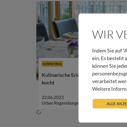
WIR 
Indem Sie auf "A
ein. Es besteht
HOSPIZ TIROL
können Sie jede
personenbezoge
Kulinarische Erinnerungsreisen – We
verarbeitet wer
kocht
Weitere Informa
22.06.2023
Urban Regensburger
ALLE AKZ