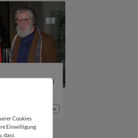
g Johannes Maria Pittl
Beitrag lesen
nserer Cookies
hre Einwilligung
u, dass