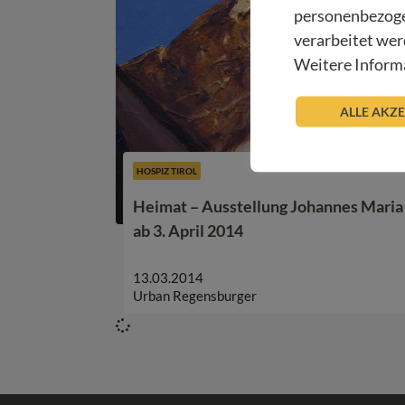
personenbezoge
verarbeitet wer
Weitere Informa
ALLE AKZ
HOSPIZ TIROL
Heimat – Ausstellung Johannes Maria P
ab 3. April 2014
13.03.2014
Urban Regensburger