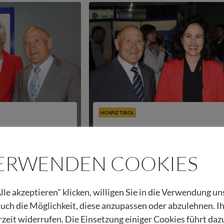
HOSPIZ TIROL
es Maria Pittl
Rückblick: Austellungseröffnun
VERWENDEN COOKIES
04.04.2014
Beitrag lesen
Urban Regensburger
lle akzeptieren" klicken, willigen Sie in die Verwendung u
 auch die Möglichkeit, diese anzupassen oder abzulehnen. I
rzeit widerrufen. Die Einsetzung einiger Cookies führt daz