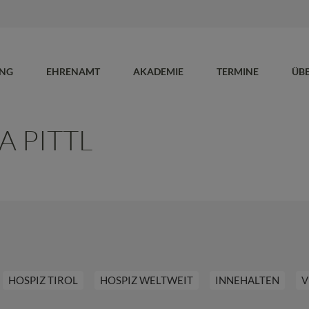
UNG
EHRENAMT
AKADEMIE
TERMINE
ÜB
 PITTL
HOSPIZ TIROL
HOSPIZ WELTWEIT
INNEHALTEN
V