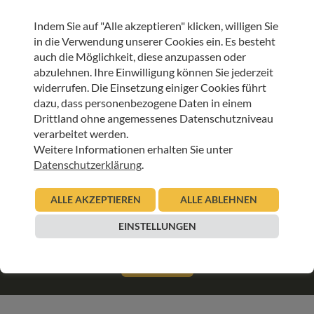
Indem Sie auf "Alle akzeptieren" klicken, willigen Sie
in die Verwendung unserer Cookies ein. Es besteht
SCHLAGWORTE
auch die Möglichkeit, diese anzupassen oder
AUSSTELLUNG
HEIMAT
HOSPIZHAUS TIROL
abzulehnen. Ihre Einwilligung können Sie jederzeit
HYPO TIROL
JOHANNES MARIA PITTL
widerrufen. Die Einsetzung einiger Cookies führt
dazu, dass personenbezogene Daten in einem
ARTIKEL TEILEN
Drittland ohne angemessenes Datenschutzniveau
verarbeitet werden.
Weitere Informationen erhalten Sie unter
Datenschutzerklärung
.
ALLE AKZEPTIEREN
ALLE ABLEHNEN
JETZT ONLINE SPENDEN & LIEBEVOLLE BEGLEITUNG
EINSTELLUNGEN
SCHENKEN
SPENDEN