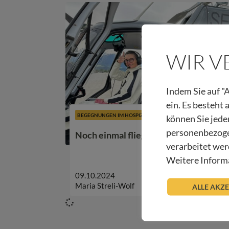
WIR 
Indem Sie auf "A
ein. Es besteht
BEGEGNUNGEN IM HOSPIZ
können Sie jede
personenbezoge
Noch einmal fliegen, …
verarbeitet wer
Weitere Informa
09.10.2024
Maria Streli-Wolf
ALLE AKZ