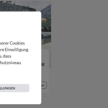
nserer Cookies
hre Einwilligung
u, dass
chutzniveau
llung: Hubschrauberflug
 Unterland
Beitrag lesen
ELLUNGEN