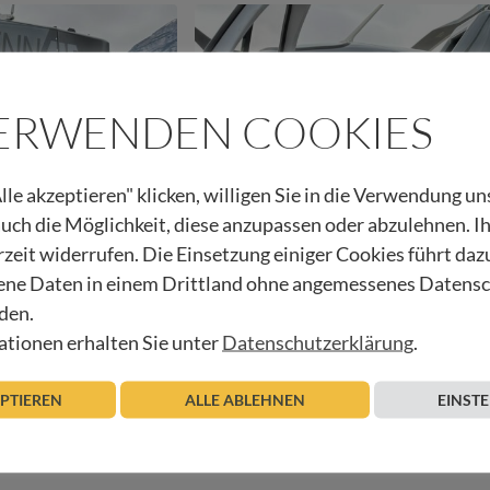
VERWENDEN COOKIES
lle akzeptieren" klicken, willigen Sie in die Verwendung u
 auch die Möglichkeit, diese anzupassen oder abzulehnen. I
BEGEGNUNGEN IM HOSPIZ
rzeit widerrufen. Die Einsetzung einiger Cookies führt daz
ne Daten in einem Drittland ohne angemessenes Datens
Ein letzter Wunsch geht in Erfü
den.
über Kirchberg und das Tiroler
tionen erhalten Sie unter
Datenschutzerklärung
.
23.05.2024
Beitrag lesen
Urban Regensburger
EPTIEREN
ALLE ABLEHNEN
EINST