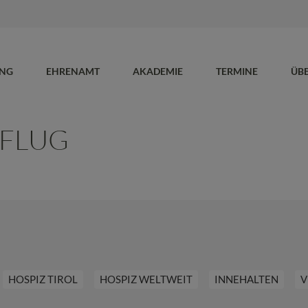
UNG
EHRENAMT
AKADEMIE
TERMINE
ÜB
FLUG
HOSPIZ TIROL
HOSPIZ WELTWEIT
INNEHALTEN
V