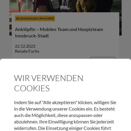
BEGEGNUNGEN IM HOSPIZ
Anklöpfln – Mobiles Team und Hospizteam
Innsbruck-Stadt
22.12.2022
Renate Fuchs
Beitrag lesen
WIR VERWENDEN
COOKIES
Indem Sie auf "Alle akzeptieren" klicken, willigen Sie
in die Verwendung unserer Cookies ein. Es besteht
auch die Möglichkeit, diese anzupassen oder
abzulehnen. Ihre Einwilligung können Sie jederzeit
HOSPIZ TIROL
widerrufen. Die Einsetzung einiger Cookies führt