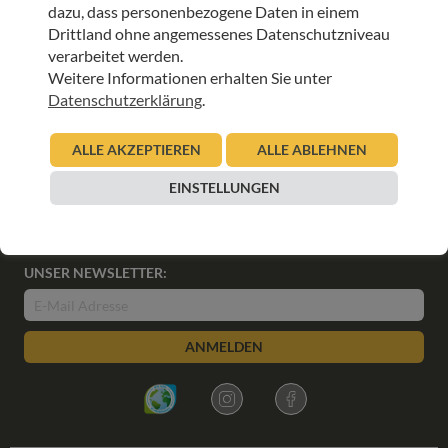
dazu, dass personenbezogene Daten in einem
Teamtag – Hospizteam Innsbruck-Stadt
Drittland ohne angemessenes Datenschutzniveau
verarbeitet werden.
05.11.2021
Weitere Informationen erhalten Sie unter
Hospizteam Innsbruck-Stadt
Datenschutzerklärung
.
Beitrag lesen
ALLE AKZEPTIEREN
ALLE ABLEHNEN
EINSTELLUNGEN
UNSER NEWSLETTER:
ANMELDEN