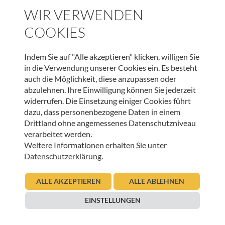
Arbeit:
WIR VERWENDEN
Hier können Sie sich anmelden!
COOKIES
Indem Sie auf "Alle akzeptieren" klicken, willigen Sie
in die Verwendung unserer Cookies ein. Es besteht
SCHLAGWORTE
auch die Möglichkeit, diese anzupassen oder
abzulehnen. Ihre Einwilligung können Sie jederzeit
EHRENAMT
HOSPIZTEAM INNSBRUCK-LAND
widerrufen. Die Einsetzung einiger Cookies führt
HOSPIZTEAM INNSBRUCK-STADT
JAHRESABSCHLUSSRITUAL
dazu, dass personenbezogene Daten in einem
Drittland ohne angemessenes Datenschutzniveau
verarbeitet werden.
ARTIKEL TEILEN
Weitere Informationen erhalten Sie unter
Datenschutzerklärung
.
ALLE AKZEPTIEREN
ALLE ABLEHNEN
EINSTELLUNGEN
JETZT ONLINE SPENDEN & LIEBEVOLLE BEGLEITUNG
SCHENKEN