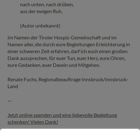
nach unten, nach drüben,
aus der ewigen Ruh.
(Autor unbekannt)
Im Namen der Tiroler Hospiz-Gemeinschaft und im
Namen aller, die durch eure Begleitungen Erleichterung in
einer schweren Zeit erfahren, darf ich euch einen großen
Dank aussprechen, für euer Tun, euer Herz, eure Ohren,
eure Gedanken, euer Dasein und Mitgehen.
Renate Fuchs, Regionalbeauftrage Innsbruck/Innsbruck-
Land
—
Jetzt online spenden und eine liebevolle Begleitung
schenken! Vielen Dank!
Unser Newsletter informiert Sie regelmäßig über unsere