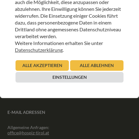
auch die Möglichkeit, diese anzupassen oder
ANMELDEN
abzulehnen. Ihre Einwilligung können Sie jederzeit
widerrufen. Die Einsetzung einiger Cookies führt
dazu, dass personenbezogene Daten in einem
Drittland ohne angemessenes Datenschutzniveau
verarbeitet werden.
Weitere Informationen erhalten Sie unter
INFORMATIONEN
Datenschutzerklärung
.
Downloads
ALLE AKZEPTIEREN
ALLE ABLEHNEN
Interner Bereich
Presse
EINSTELLUNGEN
Partner
Newsletter Archiv
E-MAIL ADRESSEN
Allgemeine Anfragen:
office@hospiz-tirol.at