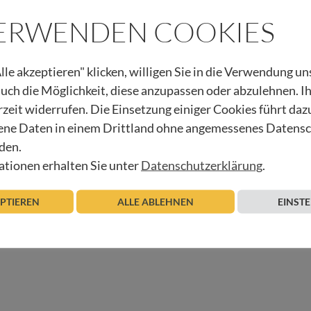
VERWENDEN COOKIES
lle akzeptieren" klicken, willigen Sie in die Verwendung u
 auch die Möglichkeit, diese anzupassen oder abzulehnen. I
rzeit widerrufen. Die Einsetzung einiger Cookies führt daz
ne Daten in einem Drittland ohne angemessenes Datens
den.
tionen erhalten Sie unter
Datenschutzerklärung
.
rol erhalten Sie hier!
EPTIEREN
ALLE ABLEHNEN
EINST
halten Sie hier!