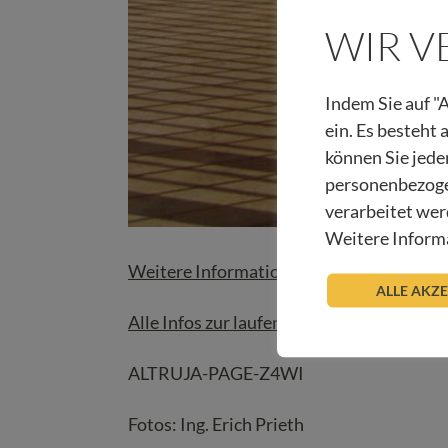
WIR 
Indem Sie auf "A
ein. Es besteht
können Sie jede
personenbezoge
verarbeitet wer
Weitere Informa
Weitere Informationen zum Hospizhaus Ti
ALLE AKZ
Alle Infos zur laufenden Spendenaktion er
ALTRUJA-PAGE-Z4WI
Fotos: Ing. Erich Prieth