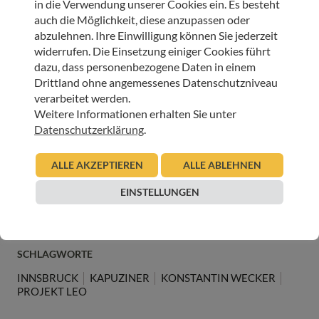
in die Verwendung unserer Cookies ein. Es besteht
Es ist ein berührender Austausch im Refektorium des
auch die Möglichkeit, diese anzupassen oder
Klosters, wo Konstantin ganz offen über seine
abzulehnen. Ihre Einwilligung können Sie jederzeit
Versehrtheit, Krankheiten und Abschiede spricht. Aber
widerrufen. Die Einsetzung einiger Cookies führt
auch von Besinnung: „
Wir sind alle eins“, und
die
dazu, dass personenbezogene Daten in einem
Ermutigung träumen zu dürfen.
Drittland ohne angemessenes Datenschutzniveau
verarbeitet werden.
Der Besuch endet mit einem Segen von Bruder Erich. Wir
Weitere Informationen erhalten Sie unter
fühlen uns alle sehr beschenkt und gestärkt und natürlich
Datenschutzerklärung
.
werden wir heute Abend das Konzert genießen.
ALLE AKZEPTIEREN
ALLE ABLEHNEN
Elisabeth Draxl, Oktober 2025
EINSTELLUNGEN
SCHLAGWORTE
INNSBRUCK
KAPUZINER
KONSTANTIN WECKER
PROJEKT LEO