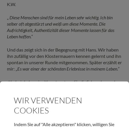
K.W.
„
Diese Menschen sind für mein Leben sehr wichtig. Ich bin
selber oft abgestürzt und weiß um diese Momente. Die
Aufrichtigkeit, Authentizität dieser Momente lassen für das
Leben hoffen.“
Und das zeigt sich in der Begegnung mit Hans. Wir haben
ihn zufällig vor den Klostermauern kennen gelernt und ihn
spontan in unserer Runde mitgenommen. Später erzählt er
mir: „
Es war einer der
schönsten Erlebnisse in meinem Leben.“
„Und wir haben eine Verantwortung, für die Schwachen und
Ausgegrenzten zu sorgen
“, ermutigt Konstantin. Oder wie er
es in seinem letzten Buch beschreibt: „
Der Liebe zuliebe
.“
WIR VERWENDEN
Konstantin ist durch das Sterben seiner Mutter in einem
COOKIES
Hospiz dieser Bewegung sehr zugetan, schon vor vielen
Jahren war er Gast auf der Palliativstation.
Indem Sie auf "Alle akzeptieren" klicken, willigen Sie