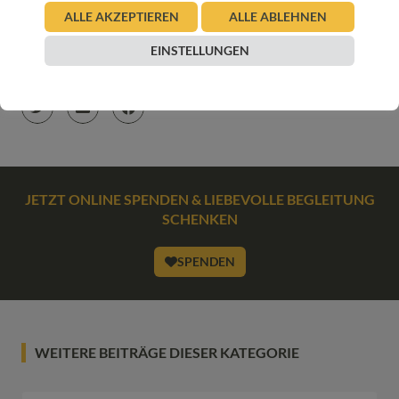
ALTENHEIM
AUGENBLICK
DEMENZ
EHRENAM
ALLE AKZEPTIEREN
ALLE ABLEHNEN
HUND
HUNDSTAGE
PFLEGEHEIM
ZILLERTAL
EINSTELLUNGEN
ARTIKEL TEILEN
JETZT ONLINE SPENDEN & LIEBEVOLLE BEGLEITUNG
SCHENKEN
SPENDEN
WEITERE BEITRÄGE DIESER KATEGORIE