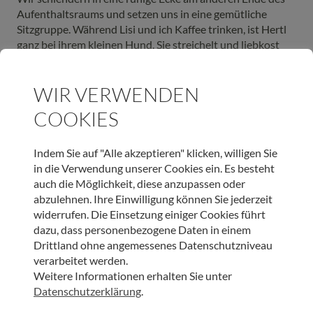
Aufenthaltsraums und setzen uns in eine gemütliche
Sitzgruppe. Während Lisi und ich Kaffee trinken, ist Hertl
ganz bei ihrem kleinen Hund. Sie streichelt und liebkost
ihn mit einer Hingabe, wie ich sie nur von Kindern kenne.
Hertl scheint mit Paula eins zu sein. Ich beobachte die
WIR VERWENDEN
beiden in ihrer „Zwiesprache“ und bin berührt – auch
davon, wie liebe- und respektvoll Lisi Steinberger Hertl
COOKIES
begegnet. Immer wieder ruft sie im Gespräch bei Hertl
Erinnerungen wach, die sie zum Lachen bringen und ein
kleines Gespräch erlauben. Wir sitzen fast eineinhalb
Indem Sie auf "Alle akzeptieren" klicken, willigen Sie
Stunden beieinander. Ich genieße diesen zufriedenen
in die Verwendung unserer Cookies ein. Es besteht
Moment mit Hertl, Lisi und dem kleinen Hund. Sehr sogar!
auch die Möglichkeit, diese anzupassen oder
abzulehnen. Ihre Einwilligung können Sie jederzeit
widerrufen. Die Einsetzung einiger Cookies führt
ALTRUJA-PAGE-Z4WI
dazu, dass personenbezogene Daten in einem
Drittland ohne angemessenes Datenschutzniveau
verarbeitet werden.
Weitere Informationen erhalten Sie unter
Datenschutzerklärung
.
SCHLAGWORTE