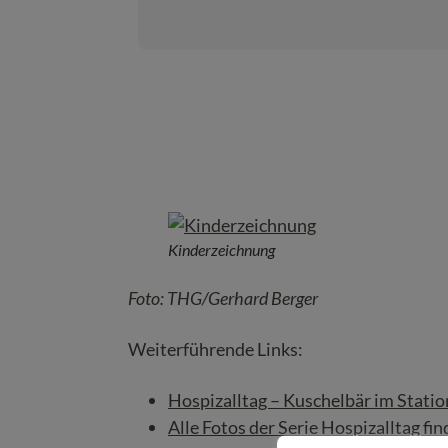
Kinderzeichnung
Foto: THG/Gerhard Berger
Weiterführende Links:
Hospizalltag – Kuschelbär im Statio
Alle Fotos der Serie Hospizalltag fin