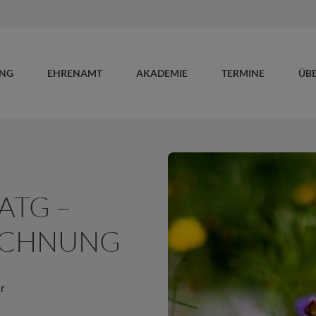
UNG
EHRENAMT
AKADEMIE
TERMINE
ÜB
ATG –
ICHNUNG
r