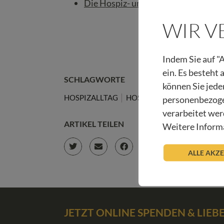
Die Hospiz- und Palliativstation in 
WIR 
Indem Sie auf "A
ein. Es besteht
SCHLAGWORTE
können Sie jede
HOSPIZALLTAG
HOSPIZSTATION
KINDER
personenbezoge
verarbeitet wer
ARTIKEL TEILEN
Weitere Informa
ALLE AKZ
JETZT ONLINE SPENDEN & LIE