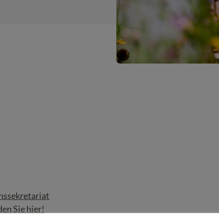
nssekretariat
den Sie hier!