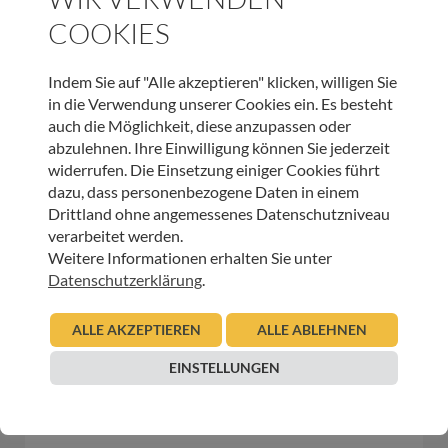
COOKIES
WEITERE BEITRÄGE DIESER KATEGORIE
Indem Sie auf "Alle akzeptieren" klicken, willigen Sie
HOSPIZ WELTWEIT
in die Verwendung unserer Cookies ein. Es besteht
auch die Möglichkeit, diese anzupassen oder
Sterbeverfügung und Assistierter Suizid: Die
abzulehnen. Ihre Einwilligung können Sie jederzeit
Perspektive von HOSPIZ ÖSTERREICH und der
widerrufen. Die Einsetzung einiger Cookies führt
Österreichischen Palliativgesellschaft (OPG)
dazu, dass personenbezogene Daten in einem
Drittland ohne angemessenes Datenschutzniveau
05.11.2025
Urban Regensburger
verarbeitet werden.
Weitere Informationen erhalten Sie unter
Beitrag lesen
Datenschutzerklärung
.
ALLE AKZEPTIEREN
ALLE ABLEHNEN
HOSPIZ WELTWEIT
EINSTELLUNGEN
European Palliative Care Day: 15. Juni 2023