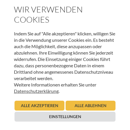
WIR VERWENDEN
COOKIES
WEITERE BEITRÄGE DIESER KATEGORIE
Indem Sie auf "Alle akzeptieren" klicken, willigen Sie
in die Verwendung unserer Cookies ein. Es besteht
auch die Möglichkeit, diese anzupassen oder
HOSPIZ WELTWEIT
abzulehnen. Ihre Einwilligung können Sie jederzeit
Sterbeverfügung und Assistierter Suizid: Die
widerrufen. Die Einsetzung einiger Cookies führt
Perspektive von HOSPIZ ÖSTERREICH und der
dazu, dass personenbezogene Daten in einem
Österreichischen Palliativgesellschaft (OPG)
Drittland ohne angemessenes Datenschutzniveau
verarbeitet werden.
05.11.2025
Weitere Informationen erhalten Sie unter
Urban Regensburger
Datenschutzerklärung
.
Beitrag lesen
ALLE AKZEPTIEREN
ALLE ABLEHNEN
EINSTELLUNGEN
HOSPIZ WELTWEIT
European Palliative Care Day: 15. Juni 2023