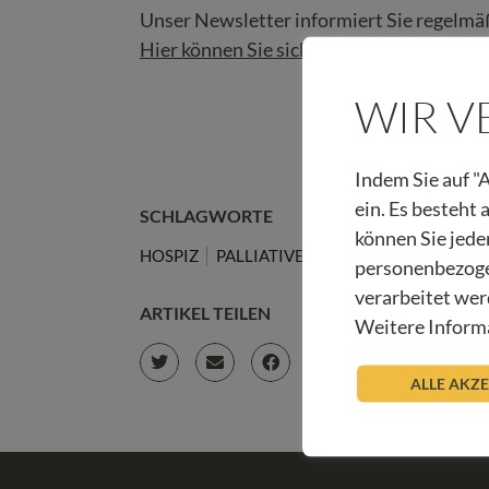
Unser Newsletter informiert Sie regelmäß
Hier können Sie sich anmelden!
WIR 
Indem Sie auf "A
ein. Es besteht
SCHLAGWORTE
können Sie jede
HOSPIZ
PALLIATIVE CARE
WOCHENRUND
personenbezoge
verarbeitet wer
ARTIKEL TEILEN
Weitere Informa
ALLE AKZ