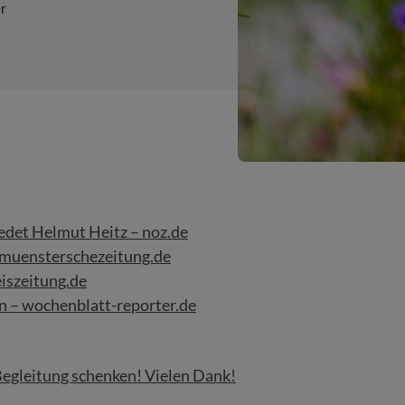
r
edet Helmut Heitz – noz.de
– muensterschezeitung.de
eiszeitung.de
n – wochenblatt-reporter.de
 Begleitung schenken! Vielen Dank!