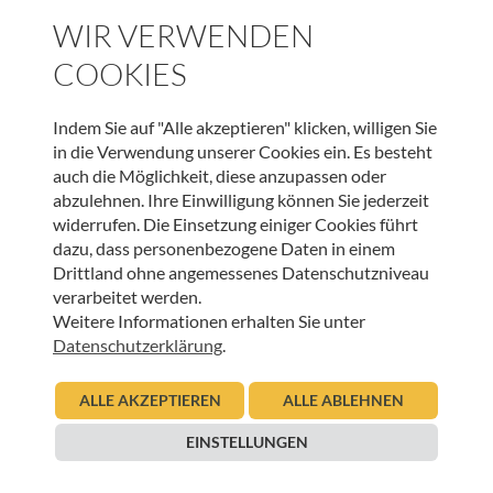
WIR VERWENDEN
COOKIES
WEITERE BEITRÄGE DIESER KATEGORIE
Indem Sie auf "Alle akzeptieren" klicken, willigen Sie
in die Verwendung unserer Cookies ein. Es besteht
auch die Möglichkeit, diese anzupassen oder
HOSPIZ WELTWEIT
abzulehnen. Ihre Einwilligung können Sie jederzeit
Sterbeverfügung und Assistierter Suizid: Die
widerrufen. Die Einsetzung einiger Cookies führt
Perspektive von HOSPIZ ÖSTERREICH und der
dazu, dass personenbezogene Daten in einem
Österreichischen Palliativgesellschaft (OPG)
Drittland ohne angemessenes Datenschutzniveau
verarbeitet werden.
05.11.2025
Weitere Informationen erhalten Sie unter
Urban Regensburger
Datenschutzerklärung
.
Beitrag lesen
ALLE AKZEPTIEREN
ALLE ABLEHNEN
EINSTELLUNGEN
HOSPIZ WELTWEIT
Hospiz und Palliative Care – Wochenrundschau