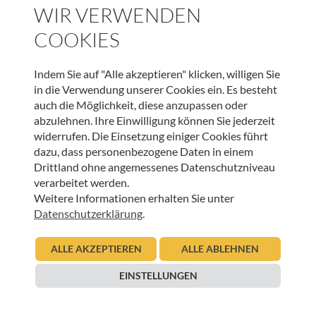
WIR VERWENDEN
COOKIES
WEITERE BEITRÄGE DIESER KATEGORIE
Indem Sie auf "Alle akzeptieren" klicken, willigen Sie
in die Verwendung unserer Cookies ein. Es besteht
HOSPIZ WELTWEIT
auch die Möglichkeit, diese anzupassen oder
abzulehnen. Ihre Einwilligung können Sie jederzeit
Sterbeverfügung und Assistierter Suizid: Die
widerrufen. Die Einsetzung einiger Cookies führt
Perspektive von HOSPIZ ÖSTERREICH und der
dazu, dass personenbezogene Daten in einem
Österreichischen Palliativgesellschaft (OPG)
Drittland ohne angemessenes Datenschutzniveau
verarbeitet werden.
05.11.2025
Urban Regensburger
Weitere Informationen erhalten Sie unter
Datenschutzerklärung
.
Beitrag lesen
ALLE AKZEPTIEREN
ALLE ABLEHNEN
HOSPIZ WELTWEIT
EINSTELLUNGEN
European Palliative Care Day: 15. Juni 2023