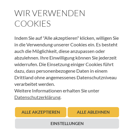
SPENDEN
WIR VERWENDEN
COOKIES
WEITERE BEITRÄGE DIESER KATEGORIE
Indem Sie auf "Alle akzeptieren" klicken, willigen Sie
in die Verwendung unserer Cookies ein. Es besteht
auch die Möglichkeit, diese anzupassen oder
HOSPIZ WELTWEIT
abzulehnen. Ihre Einwilligung können Sie jederzeit
widerrufen. Die Einsetzung einiger Cookies führt
Sterbeverfügung und Assistierter Suizid: Die
dazu, dass personenbezogene Daten in einem
Perspektive von HOSPIZ ÖSTERREICH und der
Drittland ohne angemessenes Datenschutzniveau
Österreichischen Palliativgesellschaft (OPG)
verarbeitet werden.
Weitere Informationen erhalten Sie unter
05.11.2025
Urban Regensburger
Datenschutzerklärung
.
Beitrag lesen
ALLE AKZEPTIEREN
ALLE ABLEHNEN
EINSTELLUNGEN
HOSPIZ WELTWEIT