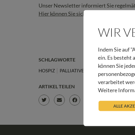
Unser Newsletter informiert Sie regelmäß
Hier können Sie sich anmelden.
WIR 
Indem Sie auf "A
ein. Es besteht
SCHLAGWORTE
können Sie jede
HOSPIZ
PALLIATIVE CARE
WOCHENRUND
personenbezoge
verarbeitet wer
ARTIKEL TEILEN
Weitere Informa
ALLE AKZ