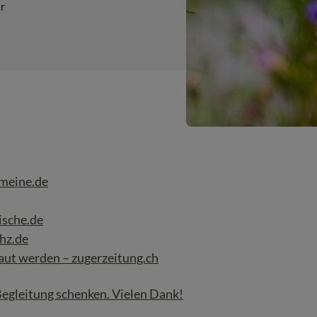
r
emeine.de
ische.de
shz.de
aut werden – zugerzeitung.ch
 Begleitung schenken. Vielen Dank!