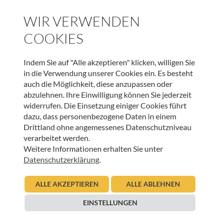
SPENDEN
WIR VERWENDEN
COOKIES
WEITERE BEITRÄGE DIESER KATEGORIE
Indem Sie auf "Alle akzeptieren" klicken, willigen Sie
in die Verwendung unserer Cookies ein. Es besteht
auch die Möglichkeit, diese anzupassen oder
HOSPIZ WELTWEIT
abzulehnen. Ihre Einwilligung können Sie jederzeit
widerrufen. Die Einsetzung einiger Cookies führt
Sterbeverfügung und Assistierter Suizid: Die
dazu, dass personenbezogene Daten in einem
Perspektive von HOSPIZ ÖSTERREICH und der
Drittland ohne angemessenes Datenschutzniveau
Österreichischen Palliativgesellschaft (OPG)
verarbeitet werden.
Weitere Informationen erhalten Sie unter
05.11.2025
Urban Regensburger
Datenschutzerklärung
.
Beitrag lesen
ALLE AKZEPTIEREN
ALLE ABLEHNEN
EINSTELLUNGEN
HOSPIZ WELTWEIT