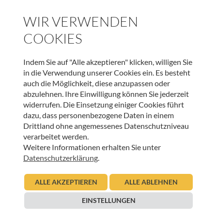
SPENDEN
WIR VERWENDEN
COOKIES
WEITERE BEITRÄGE DIESER KATEGORIE
Indem Sie auf "Alle akzeptieren" klicken, willigen Sie
in die Verwendung unserer Cookies ein. Es besteht
auch die Möglichkeit, diese anzupassen oder
HOSPIZ WELTWEIT
abzulehnen. Ihre Einwilligung können Sie jederzeit
widerrufen. Die Einsetzung einiger Cookies führt
Sterbeverfügung und Assistierter Suizid: Die
dazu, dass personenbezogene Daten in einem
Perspektive von HOSPIZ ÖSTERREICH und der
Drittland ohne angemessenes Datenschutzniveau
Österreichischen Palliativgesellschaft (OPG)
verarbeitet werden.
Weitere Informationen erhalten Sie unter
05.11.2025
Urban Regensburger
Datenschutzerklärung
.
Beitrag lesen
ALLE AKZEPTIEREN
ALLE ABLEHNEN
EINSTELLUNGEN
HOSPIZ WELTWEIT