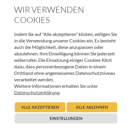
WIR VERWENDEN
COOKIES
WEITERE BEITRÄGE DIESER KATEGORIE
Indem Sie auf "Alle akzeptieren" klicken, willigen Sie
in die Verwendung unserer Cookies ein. Es besteht
auch die Möglichkeit, diese anzupassen oder
HOSPIZ WELTWEIT
abzulehnen. Ihre Einwilligung können Sie jederzeit
Sterbeverfügung und Assistierter Suizid: Die
widerrufen. Die Einsetzung einiger Cookies führt
Perspektive von HOSPIZ ÖSTERREICH und der
dazu, dass personenbezogene Daten in einem
Österreichischen Palliativgesellschaft (OPG)
Drittland ohne angemessenes Datenschutzniveau
verarbeitet werden.
05.11.2025
Weitere Informationen erhalten Sie unter
Urban Regensburger
Datenschutzerklärung
.
Beitrag lesen
ALLE AKZEPTIEREN
ALLE ABLEHNEN
EINSTELLUNGEN
HOSPIZ WELTWEIT
European Palliative Care Day: 15. Juni 2023