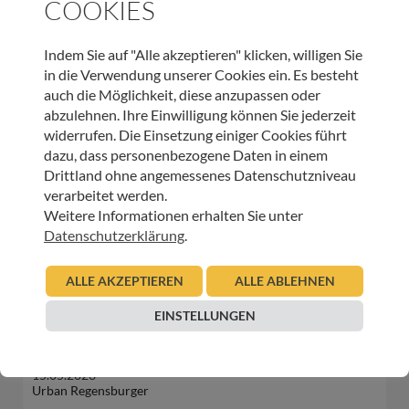
COOKIES
HOSPIZ WELTWEIT
Indem Sie auf "Alle akzeptieren" klicken, willigen Sie
in die Verwendung unserer Cookies ein. Es besteht
Sterbeverfügung und Assistierter Suizid: Die
auch die Möglichkeit, diese anzupassen oder
Perspektive von HOSPIZ ÖSTERREICH und der
abzulehnen. Ihre Einwilligung können Sie jederzeit
Österreichischen Palliativgesellschaft (OPG)
widerrufen. Die Einsetzung einiger Cookies führt
dazu, dass personenbezogene Daten in einem
05.11.2025
Urban Regensburger
Drittland ohne angemessenes Datenschutzniveau
verarbeitet werden.
Beitrag lesen
Weitere Informationen erhalten Sie unter
Datenschutzerklärung
.
HOSPIZ WELTWEIT
ALLE AKZEPTIEREN
ALLE ABLEHNEN
European Palliative Care Day: 15. Juni 2023
EINSTELLUNGEN
15.05.2023
Urban Regensburger