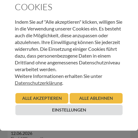
COOKIES
Indem Sie auf "Alle akzeptieren" klicken, willigen Sie
in die Verwendung unserer Cookies ein. Es besteht
WEITERE BEITRÄGE DIESER KATEGORIE
auch die Möglichkeit, diese anzupassen oder
abzulehnen. Ihre Einwilligung können Sie jederzeit
widerrufen. Die Einsetzung einiger Cookies führt
HOSPIZ TIROL
dazu, dass personenbezogene Daten in einem
Hospiz Newsletter – Palliativambulanz
Drittland ohne angemessenes Datenschutzniveau
verarbeitet werden.
22.06.2026
Weitere Informationen erhalten Sie unter
Urban Regensburger
Datenschutzerklärung
.
Beitrag lesen
ALLE AKZEPTIEREN
ALLE ABLEHNEN
EINSTELLUNGEN
HOSPIZ TIROL
Mit Herz und Regenjacke für das Ehrenamt
12.06.2026