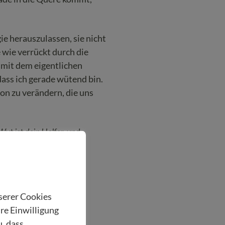
ie herauszulassen, sie nicht
e wie verrückt durch die
 mit dem eigentlichen
ass ich gerade wütend bin.
on zu verändern, die uns
ut ist dein Helfer, und
fen, diese zu bewirken.
nserer Cookies
hre Einwilligung
u, dass