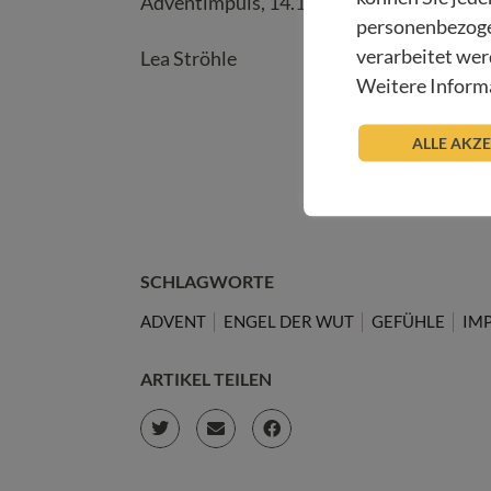
Adventimpuls, 14.12.2020
personenbezoge
verarbeitet wer
Lea Ströhle
Weitere Informa
ALLE AKZ
SCHLAGWORTE
ADVENT
ENGEL DER WUT
GEFÜHLE
IM
ARTIKEL TEILEN