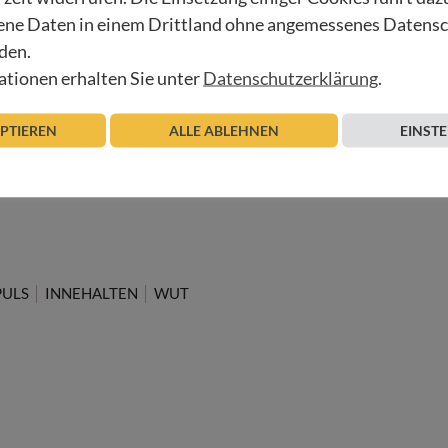
ne Daten in einem Drittland ohne angemessenes Datens
den.
tionen erhalten Sie unter
Datenschutzerklärung
.
EPTIEREN
ALLE ABLEHNEN
EINST
PULS
INNEHALTEN
WUT