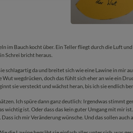
ln im Bauch kocht über. Ein Teller fliegt durch die Luft un
in Schrei bricht heraus.
e schlagartig da und breitet sich wie eine Lawine in mir au
e Wut wegdrücken, doch das fühlt sich eher an wie ein Druc
nt sie versteckt und wächst heran, bis ich sie endlich be
chätzen. Ich spüre dann ganz deutlich: Irgendwas stimmt g
as wichtig ist. Oder dass das kein guter Umgang mit mir ist
n. Dass ich mir Veränderung wünsche. Und das sollen auch
Wie die Lawine begräbt sie einfach alles unter sich, was ge