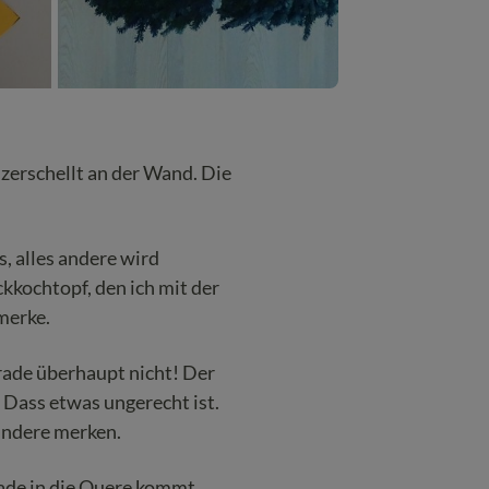
d zerschellt an der Wand. Die
s, alles andere wird
kkochtopf, den ich mit der
merke.
erade überhaupt nicht! Der
. Dass etwas ungerecht ist.
 andere merken.
rade in die Quere kommt,