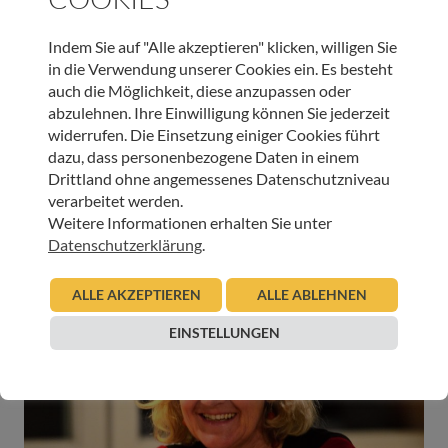
gibt immer wieder Zeiten im Leben, in denen man glücklich
ist. Ich habe mich damit abgefunden, dass ich blind bin und
dass ich Brustkrebs habe. So geht es mir damit besser. Ja,
Indem Sie auf "Alle akzeptieren" klicken, willigen Sie
ich kann sagen, dass ich glücklich bin. Ich habe eine gute
in die Verwendung unserer Cookies ein. Es besteht
Betreuung und meinen Sohn, der so gut auf mich schaut“.
auch die Möglichkeit, diese anzupassen oder
Marianne wurde von ihrem Sohn Peter betreut und auch
abzulehnen. Ihre Einwilligung können Sie jederzeit
gepflegt. Seit Oktober 2018 wurde sie außerdem vom
widerrufen. Die Einsetzung einiger Cookies führt
Mobilen Palliativteam der Tiroler Hospiz-Gemeinschaft
dazu, dass personenbezogene Daten in einem
und drei Mal in der Woche im Tageshospiz mitbetreut.
Drittland ohne angemessenes Datenschutzniveau
Im März 2021 zog „die Mödlingerin“ ins Wohnheim Soko
verarbeitet werden.
Rum um. Am 4. Juni fand ihr Leben seine Vollendung. Ihr
Weitere Informationen erhalten Sie unter
Sohn Peter war bei ihr.
Datenschutzerklärung
.
ALLE AKZEPTIEREN
ALLE ABLEHNEN
EINSTELLUNGEN