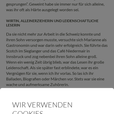
gesprungen“. Geweint habe sie immer nur für sich alleine,
was ihr oft als Härte ausgelegt worden sei.
WIRTIN, ALLEINERZIEHERIN UND LEIDENSCHAFTLICHE
LESERIN
Da sie nicht mehr zur Arbeit in die Schweiz konnte und
ihren Sohn versorgen musste, versuchte sich Marianne als
Gastronomin und war darin sehr erfolgreich. Sie führte das
Scotch im Sieglanger und das Café Niedermair in
Innsbruck und zog nebenbei ihren Sohn alleine groß.
Wenn ein wenig Zeit übrig blieb, war das Lesen ihr große
Leidenschaft. Als sie später fast erblindete, war es ein
Vergnügen für sie, wenn ich ihr vorlas. So las ich ihr
Balladen, Biografien oder Märchen vor. Stets war sie eine
wache und aufmerksame Zuhörerin.
BLIND, AN BRUSTKREBS ERKRANKT UND TROTZDEM
GLÜCKLICH
WIR VERWENDEN
Mit 94 Jahren meinte sie bei einem meiner Besuche: „Es
COOKIES