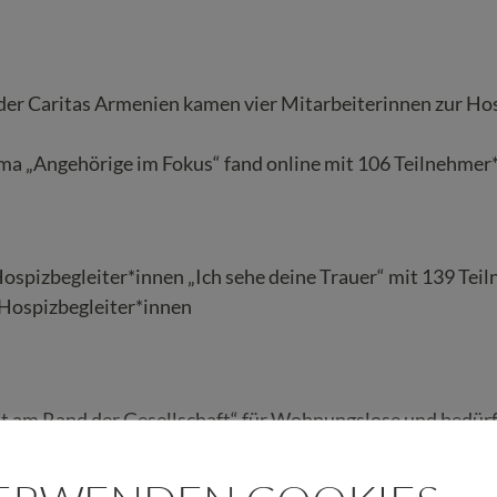
der Caritas Armenien kamen vier Mitarbeiterinnen zur Ho
ema „Angehörige im Fokus“ fand online mit 106 Teilnehmer*
ospizbegleiter*innen „Ich sehe deine Trauer“ mit 139 Tei
 Hospizbegleiter*innen
eit am Rand der Gesellschaft“ für Wohnungslose und bedür