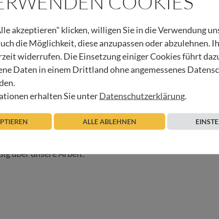
VERWENDEN COOKIES
ert sein 20-jähriges Bestehen.
lle akzeptieren" klicken, willigen Sie in die Verwendung u
 auch die Möglichkeit, diese anzupassen oder abzulehnen. I
rzeit widerrufen. Die Einsetzung einiger Cookies führt daz
ne Daten in einem Drittland ohne angemessenes Datens
als PDF herunterladen!
den.
tionen erhalten Sie unter
Datenschutzerklärung
.
EPTIEREN
ALLE ABLEHNEN
EINST
 Begleitung schenken! Vielen Dank!
ig über unsere Arbeit: