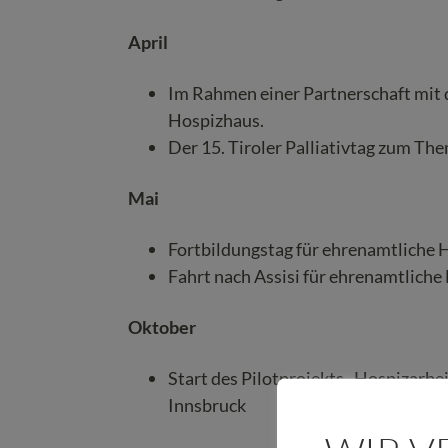
April
Im Rahmen einer Partnerschaft mit 
Hospizhaus.
Der 15. Tiroler Palliativtag zum Th
Mai
Fortbildungstag für ehrenamtliche H
Fahrt nach Assisi für ehrenamtliche
Oktober
Start des Pilotprojekts „Hospizarb
Innsbruck