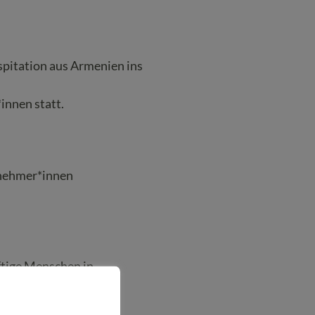
spitation aus Armenien ins
innen statt.
lnehmer*innen
ftige Menschen in