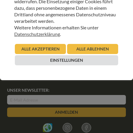
widerrufen. Die Einsetzung einiger Cookies führt
Projektabschluss: Hospizkultur und Palliative
dazu, dass personenbezogene Daten in einem
Care im Pflegeheim (HPCPH) Wohn- und
Drittland ohne angemessenes Datenschutzniveau
Pflegeheim Wildschönau
verarbeitet werden.
Weitere Informationen erhalten Sie unter
01.03.2021
Datenschutzerklärung
.
Sylvia Jöbstl
Beitrag lesen
ALLE AKZEPTIEREN
ALLE ABLEHNEN
EINSTELLUNGEN
UNSER NEWSLETTER:
ANMELDEN