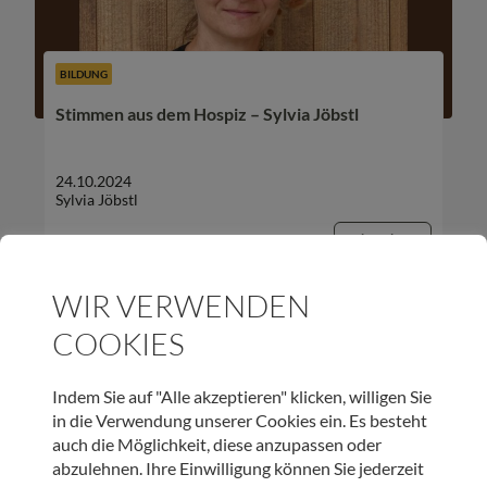
BILDUNG
Stimmen aus dem Hospiz – Sylvia Jöbstl
24.10.2024
Sylvia Jöbstl
Beitrag lesen
WIR VERWENDEN
COOKIES
Indem Sie auf "Alle akzeptieren" klicken, willigen Sie
in die Verwendung unserer Cookies ein. Es besteht
auch die Möglichkeit, diese anzupassen oder
abzulehnen. Ihre Einwilligung können Sie jederzeit
BILDUNG