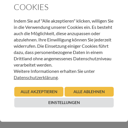
COOKIES
Indem Sie auf "Alle akzeptieren" klicken, willigen Sie
in die Verwendung unserer Cookies ein. Es besteht
auch die Möglichkeit, diese anzupassen oder
abzulehnen. Ihre Einwilligung können Sie jederzeit
widerrufen. Die Einsetzung einiger Cookies führt
dazu, dass personenbezogene Daten in einem
Drittland ohne angemessenes Datenschutzniveau
verarbeitet werden.
Weitere Informationen erhalten Sie unter
Datenschutzerklärung
.
Gemeinsam mit den Alpakas vom Ellmerer Hof machten
wir einen Spaziergang auf dem Nachtsöllberg in
ALLE AKZEPTIEREN
ALLE ABLEHNEN
Westendorf. Inmitten der Natur durften wir bewusst
EINSTELLUNGEN
erleben:
🌿 achtsam gehen