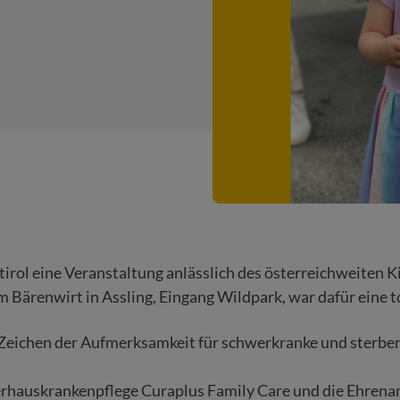
tirol eine Veranstaltung anlässlich des österreichweiten 
m Bärenwirt in Assling, Eingang Wildpark, war dafür eine to
 Zeichen der Aufmerksamkeit für schwerkranke und sterbe
erhauskrankenpflege Curaplus Family Care und die Ehrena