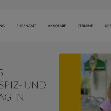
UNG
EHRENAMT
AKADEMIE
TERMINE
ÜB
5
PIZ- UND
AG IN