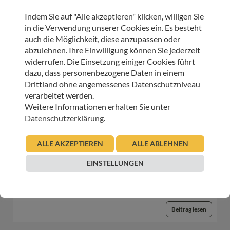
Indem Sie auf "Alle akzeptieren" klicken, willigen Sie
HOSPIZ TIROL
in die Verwendung unserer Cookies ein. Es besteht
auch die Möglichkeit, diese anzupassen oder
Wir sagen Danke – Stefan Lang
abzulehnen. Ihre Einwilligung können Sie jederzeit
widerrufen. Die Einsetzung einiger Cookies führt
23.07.2026
dazu, dass personenbezogene Daten in einem
Urban Regensburger
Drittland ohne angemessenes Datenschutzniveau
verarbeitet werden.
Beitrag lesen
Weitere Informationen erhalten Sie unter
Datenschutzerklärung
.
HOSPIZ TIROL
ALLE AKZEPTIEREN
ALLE ABLEHNEN
Großes Herz am Paulinum: Schülerinnen und Schüler
EINSTELLUNGEN
unterstützen das Kinder-Hospizteam Tirol
20.07.2026
Christine Ganeider
Beitrag lesen